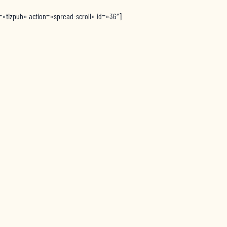
=»tizpub» action=»spread-scroll» id=»36″]